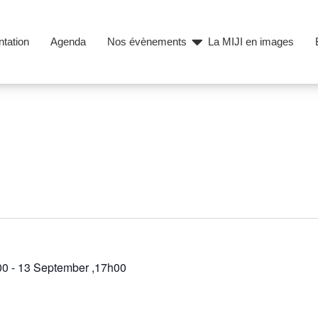
tation
Agenda
Nos évènements
La MIJI en images
00
-
13 September ,17h00