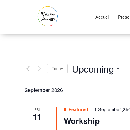
Accueil
Présen
Upcoming
Today
Select
date.
September 2026
Featured
11 September ,8h
FRI
11
Workship